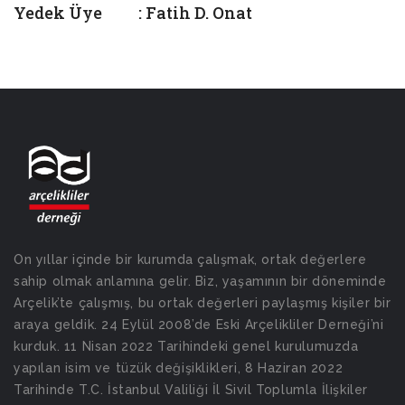
Yedek Üye : Fatih D. Onat
On yıllar içinde bir kurumda çalışmak, ortak değerlere
sahip olmak anlamına gelir. Biz, yaşamının bir döneminde
Arçelik’te çalışmış, bu ortak değerleri paylaşmış kişiler bir
araya geldik. 24 Eylül 2008’de Eski Arçelikliler Derneği’ni
kurduk. 11 Nisan 2022 Tarihindeki genel kurulumuzda
yapılan isim ve tüzük değişiklikleri, 8 Haziran 2022
Tarihinde T.C. İstanbul Valiliği İl Sivil Toplumla İlişkiler